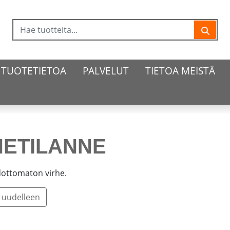
TUOTETIETOA
PALVELUT
TIETOA MEISTÄ
HETILANNE
dottomaton virhe.
u uudelleen