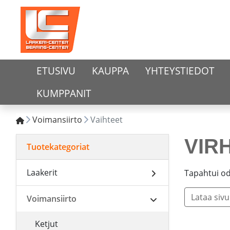
ETUSIVU
KAUPPA
YHTEYSTIEDOT
KUMPPANIT
Voimansiirto
Vaihteet
VIR
Tuotekategoriat
Laakerit
Tapahtui o
Lataa siv
Voimansiirto
Ketjut