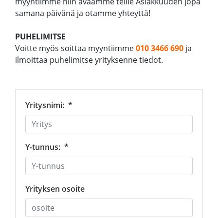
myyntiimme niin avaamme teille Asiakkuuden jopa
samana päivänä ja otamme yhteyttä!
PUHELIMITSE
Voitte myös soittaa myyntiimme
010 3466 690
ja
ilmoittaa puhelimitse yrityksenne tiedot.
Yritysnimi:
*
Y-tunnus:
*
Yrityksen osoite