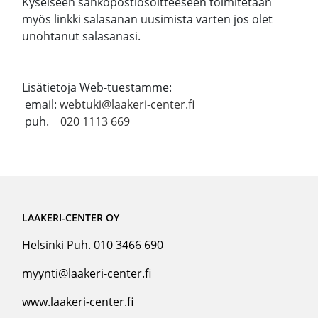
Kyseiseen sähköpostiosoitteeseen toimitetaan
myös linkki salasanan uusimista varten jos olet
unohtanut salasanasi.
Lisätietoja Web-tuestamme:
email:
webtuki@laakeri-center.fi
puh.
020 1113 669
LAAKERI-CENTER OY
Helsinki Puh. 010 3466 690
myynti@laakeri-center.fi
www.laakeri-center.fi