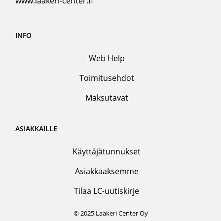
www.laakeri-center.fi
INFO
Web Help
Toimitusehdot
Maksutavat
ASIAKKAILLE
Käyttäjätunnukset
Asiakkaaksemme
Tilaa LC-uutiskirje
© 2025 Laakeri Center Oy