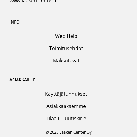
www.laakeri-center.fi
INFO
Web Help
Toimitusehdot
Maksutavat
ASIAKKAILLE
Käyttäjätunnukset
Asiakkaaksemme
Tilaa LC-uutiskirje
© 2025 Laakeri Center Oy