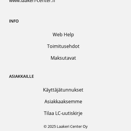
www.laakeri-center.fi
INFO
Web Help
Toimitusehdot
Maksutavat
ASIAKKAILLE
Käyttäjätunnukset
Asiakkaaksemme
Tilaa LC-uutiskirje
© 2025 Laakeri Center Oy